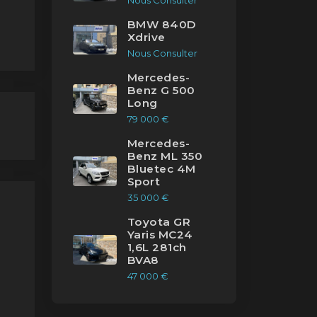
Nous Consulter
BMW 840D
Xdrive
Nous Consulter
de
Mercedes-
Benz G 500
Long
79 000 €
er
Mercedes-
nue
Benz ML 350
Bluetec 4M
Sport
35 000 €
Toyota GR
Yaris MC24
1,6L 281ch
 de
BVA8
47 000 €