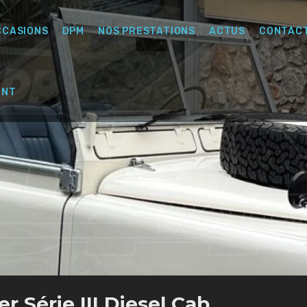
CCASIONS
DPM
NOS PRESTATIONS
ACTUS
CONTAC
ENT
r Série III Diesel Cab