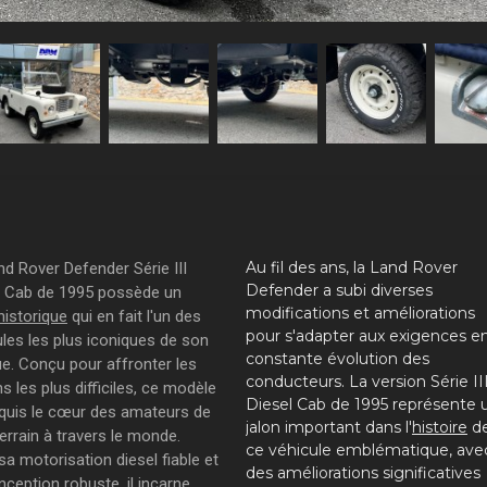
Au fil des ans, la Land Rover
nd Rover Defender Série III
Defender a subi diverses
l Cab de 1995 possède un
modifications et améliorations
historique
qui en fait l'un des
pour s'adapter aux exigences e
ules les plus iconiques de son
constante évolution des
e. Conçu pour affronter les
conducteurs. La version Série II
ns les plus difficiles, ce modèle
Diesel Cab de 1995 représente 
quis le cœur des amateurs de
jalon important dans l'
histoire
d
errain à travers le monde.
ce véhicule emblématique, ave
a motorisation diesel fiable et
des améliorations significatives
ception robuste, il incarne