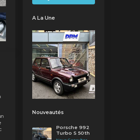
A La Une
n
I
Nouveautés
un
e
Porsche 992
c
Turbo S 50th