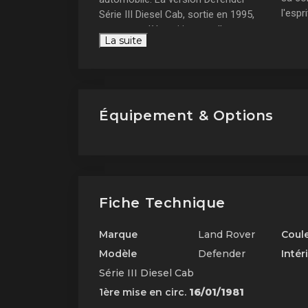
l'espr
Série III Diesel Cab, sortie en 1995,
marqu
est un modèle qui incarne l'essence
La suite
même de l'aventure et de la
L'év
Def
robustesse.
Un modèle chargé
d'
histoire
Équipement & Options
Fiche Technique
Marque
Land Rover
Coul
Modèle
Defender
Intér
Série III Diesel Cab
1ère mise en circ.
16/01/1981