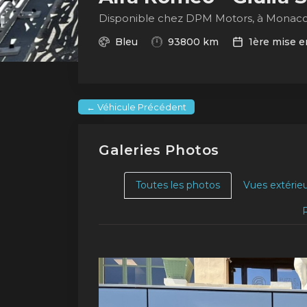
Disponible chez DPM Motors, à Monac
Bleu
93800 km
1ère mise en
← Véhicule Précédent
Galeries Photos
Toutes les photos
Vues extérie