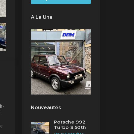
A La Une
ir-
Nouveautés
s
Porsche 992
te
Turbo S 50th