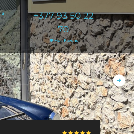
+377 93 50 22
TS
70
Mes Favoris