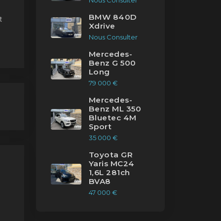
Nous Consulter
BMW 840D
t
Xdrive
Nous Consulter
Mercedes-
Benz G 500
Long
79 000 €
Mercedes-
Benz ML 350
Bluetec 4M
Sport
35 000 €
Toyota GR
Yaris MC24
1,6L 281ch
BVA8
47 000 €