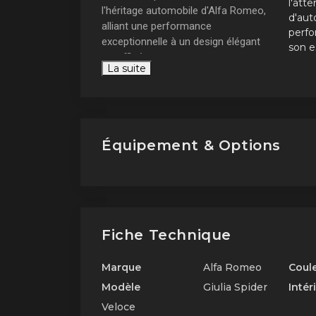
l'att
l'héritage automobile d'Alfa Romeo,
d'aut
alliant une performance
perfo
exceptionnelle à un design élégant
son e
et raffiné.
Un 
La suite
Un passé historique
La Gi
prestigieux
le mar
brute 
desig
Équipement & Options
lignes
en fon
dans l
Fiche Technique
Marque
Alfa Romeo
Coul
Modèle
Giulia Spider
Intér
Veloce