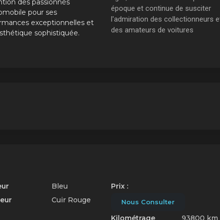
ention des passionnés
époque et continue de susciter
omobile pour ses
l'admiration des collectionneurs e
rmances exceptionnelles et
des amateurs de voitures
sthétique sophistiquée.
anciennes.
design intemporel
ulia Spider Veloce 1965 incarne
iage parfait entre la puissance
et l'élégance italienne. Son
n classique et épuré, avec ses
 fluides et son allure sportive,
t une véritable icône de style
'histoire de l'automobile.
eur
Bleu
Prix :
ieur
Cuir Rouge
Nous Consulter
Kilométrage
93800 km