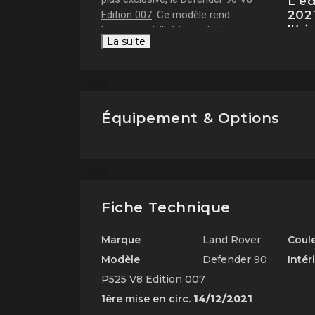
L'éd
202
Edition 007
. Ce modèle rend
l'
his
hommage à l'héritage de la marque
La suite
en combinant un design classique
avec des performances modernes.
Un véhicule chargé
d'
histoire
Équipement & Options
Fiche Technique
Marque
Land Rover
Coul
Modèle
Defender 90
Intér
P525 V8 Edition 007
1ère mise en circ.
14/12/2021