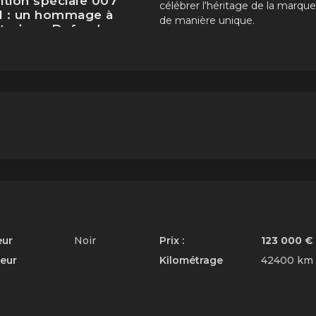
ition spéciale 007
célébrer l'héritage de la marque
1 : un hommage à
de manière unique.
torique
Defender
Conclusion
En résumé, le
Land Rover Defend
90 V8 Edition 007
2021 incarne
parfaitement l'
histoire
et l'esprit 
la marque. C'est un véhicule qui al
élégance intemporelle et
performances modern
eur
Noir
Prix :
123 000 €
ieur
Kilométrage
42400 km