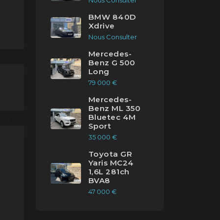
Nous Consulter
BMW 840D
Xdrive
Nous Consulter
er
Mercedes-
Benz G 500
de
Long
lie
79 000 €
Mercedes-
Benz ML 350
Bluetec 4M
Sport
35 000 €
Toyota GR
Yaris MC24
1,6L 281ch
BVA8
47 000 €