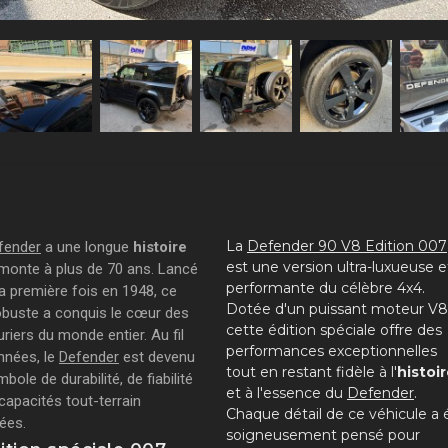
La
Defender 90 V8 Edition 007
fender
a une longue
histoire
est une version ultra-luxueuse e
emonte à plus de 70 ans. Lancé
performante du célèbre 4x4.
la première fois en 1948, ce
Dotée d'un puissant moteur V8
obuste a conquis le cœur des
cette édition spéciale offre des
riers du monde entier. Au fil
performances exceptionnelles
nnées, le
Defender
est devenu
tout en restant fidèle à l'
histoi
bole de durabilité, de fiabilité
et à l'essence du
Defender
.
capacités tout-terrain
Chaque détail de ce véhicule a 
ées.
soigneusement pensé pour