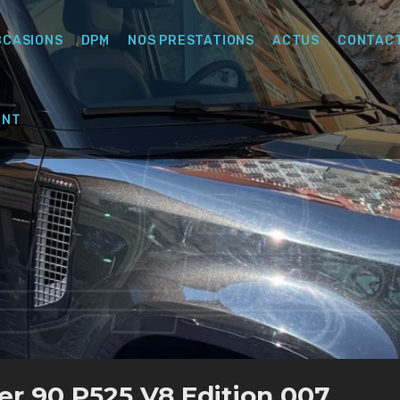
CCASIONS
DPM
NOS PRESTATIONS
ACTUS
CONTAC
ENT
er 90 P525 V8 Edition 007