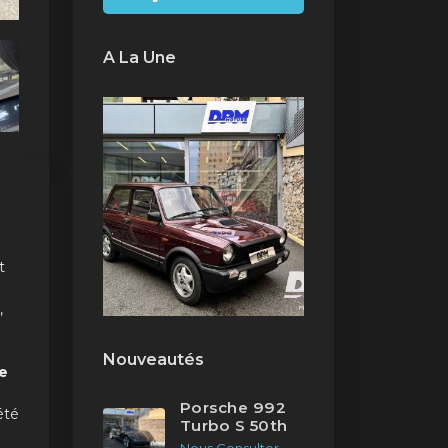
A La Une
t
,
Nouveautés
re
Porsche 992
été
Turbo S 50th