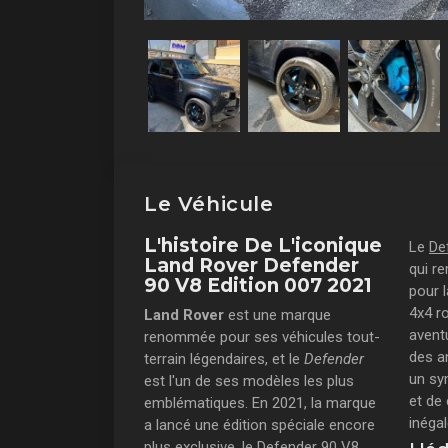
Le Véhicule
L'histoire De L'iconique
Le
De
Land Rover Defender
qui r
90 V8 Edition 007 2021
pour 
4x4 r
Land Rover
est une marque
aventu
renommée pour ses véhicules tout-
des a
terrain légendaires, et le
Defender
un sym
est l'un de ses modèles les plus
et de 
emblématiques. En 2021, la marque
inégal
a lancé une édition spéciale encore
plus exclusive, le
Defender 90 V8