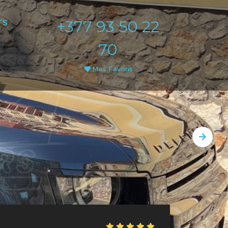
+377 93 50 22
TS
70
Mes Favoris