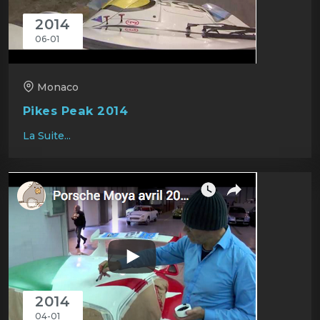
2014
06-01
Monaco
Pikes Peak 2014
La Suite...
2014
04-01