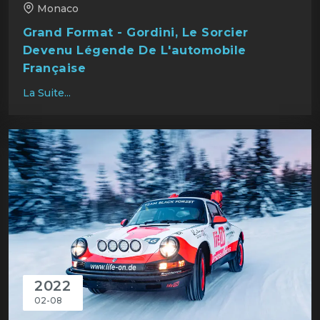
Monaco
Grand Format - Gordini, Le Sorcier
Devenu Légende De L'automobile
Française
La Suite...
2022
02-08