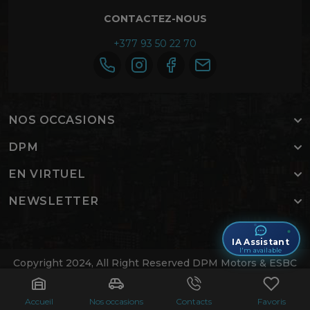
CONTACTEZ-NOUS
+377 93 50 22 70
NOS OCCASIONS
DPM
EN VIRTUEL
NEWSLETTER
IA Assistant
I'm available
Copyright 2024, All Right Reserved DPM Motors & ESBC
Labs
.
Accueil
Contactez-nous
Accueil
Nos occasions
Contacts
Favoris