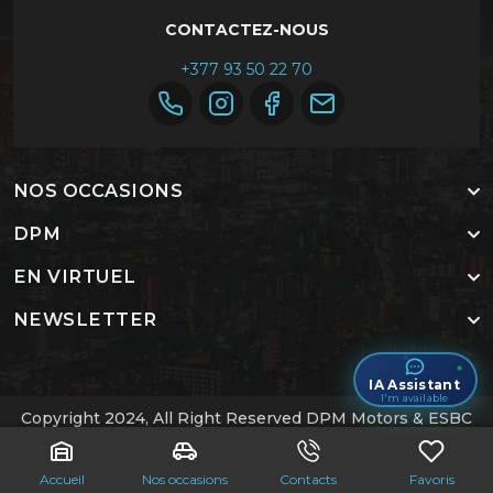
CONTACTEZ-NOUS
+377 93 50 22 70
NOS OCCASIONS
DPM
EN VIRTUEL
NEWSLETTER
IA Assistant
I'm available
Copyright 2024, All Right Reserved DPM Motors & ESBC
Labs
.
Accueil
Contactez-nous
Accueil
Nos occasions
Contacts
Favoris