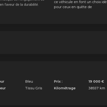
ce véhicule en font un choix idé
 faveur de la durabilité.
pour ceux en quête de
 évolution
performance et d'efficacité
hnologique
énergétique.
arquable
L'avenir de la mobilité
électrique
La BMW i3s 2019
incarne la vision
d'un avenir où la mobilité électriq
sera la norme. En associant
l'histoire de la marque à une
approche novatrice, BMW continu
de repousser les limites de la
technologie automobile.
eur
Bleu
Prix :
19 000 €
ieur
Tissu Gris
Kilométrage
38557 km