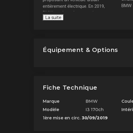
BMW en
entièrement électrique. En 2019,
BMW a présenté une version
Une
La suite
tec
améliorée, la
BMW i3s
, offrant
rem
encore plus de puissance et de
dynamisme tout en restant
respectueuse de l'environnement.
Un véhicule à l'héritage
Équipement & Options
historique
Fiche Technique
Marque
BMW
Coul
Modèle
I3 170ch
Intér
1ère mise en circ.
30/09/2019