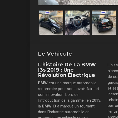
Le Véhicule
L'histoire De La BMW
L'hist
I3s 2019 : Une
s'anc
Révolution Électrique
de co
gardi
BMW
est une marque automobile
et ses
renommée pour son savoir-faire et
incarn
son innovation. Lors de
urbain
l'introduction de la gamme i en 2013,
perfo
la
BMW i3
a marqué un tournant
l'env
dans l'industrie automobile en
emblé
proposant un véhicule urbain