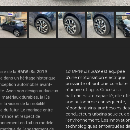
La BMW i3s 2019
est équipée
oire de la
BMW i3s 2019
d'une motorisation électrique
re dans un héritage historique
puissante offrant une conduite
nception automobile avant-
réactive et agile. Grâce à sa
ste. Avec son design audacieux
batterie haute capacité, elle off
 matériaux durables, la i3s
une autonomie conséquente,
e la vision de la mobilité
répondant ainsi aux besoins des
e du futur. Le mariage entre
conducteurs urbains soucieux d
rmance et respect de
l'environnement. Les innovatio
ironnement en fait un modèle
technologiques embarquées d
matique de l'engagement de