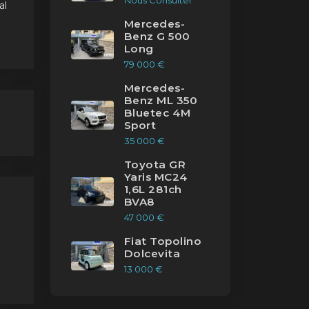
Nous Consulter
al
Mercedes-
Benz G 500
Long
79 000 €
Mercedes-
Benz ML 350
Bluetec 4M
ue
Sport
35 000 €
e
Toyota GR
Yaris MC24
1,6L 281ch
BVA8
47 000 €
Fiat Topolino
Dolcevita
13 000 €