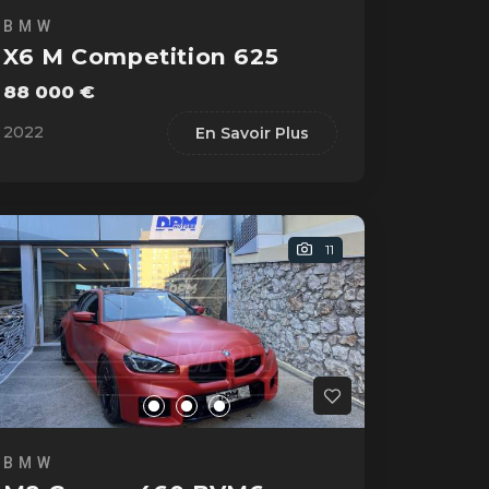
BMW
X6 M Competition 625
88 000 €
2022
En Savoir Plus
11
BMW