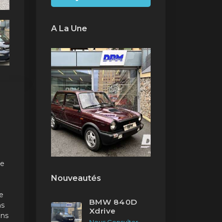
A La Une
re
Nouveautés
e
BMW 840D
ns
Xdrive
ans