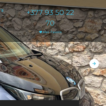
+377 93 50 22
TS
70
Mes Favoris