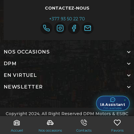
CONTACTEZ-NOUS
+377 93 50 22 70
NOS OCCASIONS
DPM
EN VIRTUEL
NEWSLETTER
IA Assistant
I'm available
Copyright 2024, All Right Reserved DPM Motors & ESBC
Labs
.
Accueil
Contactez-nous
Accueil
Nos occasions
Contacts
Favoris