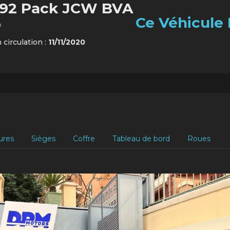
 192 Pack JCW BVA
Ce Véhicule 
o
 circulation :
11/11/2020
ures
Sièges
Coffre
Tableau de bord
Roues