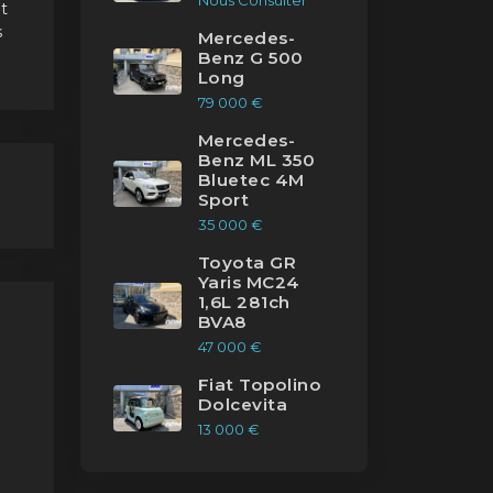
Nous Consulter
t
s
Mercedes-
Benz G 500
Long
NI
79 000 €
192
Mercedes-
Benz ML 350
la
Bluetec 4M
DN
Sport
le
35 000 €
e,
ire
Toyota GR
Yaris MC24
1,6L 281ch
BVA8
47 000 €
Fiat Topolino
Dolcevita
13 000 €