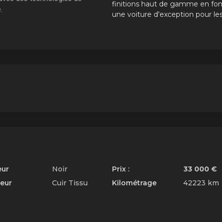
finitions haut de gamme en fon
.
une voiture d'exception pour le
modernité incarnée
passionnés et les connaisseurs.
L'avenir de l'histoire MI
Alors que la MINI Cooper S Cab 
Pack JCW BVA 2020 écrit un
nouveau chapitre de l'
histoire
de 
marque, elle reste fidèle à son A
et à son héritage. Symbole de sty
intemporel et de plaisir de conduit
elle est destinée à marquer l'histo
automobile et à séduire les
amateurs de MINI à la recherche
d'une expérience de conduite
eur
Noir
Prix :
33 000 €
ieur
Cuir Tissu
Kilométrage
42223 km