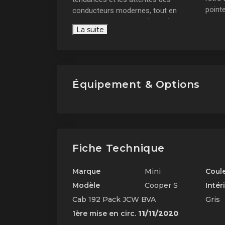
pointe
conducteurs modernes, tout en
conservant son caractère unique et
La 
La suite
sa personnalité distincte.
Un héritage historique
Équipement & Options
Fiche Technique
Marque
Mini
Coul
Modèle
Cooper S
Intér
Cab 192 Pack JCW BVA
Gris
1ère mise en circ.
11/11/2020