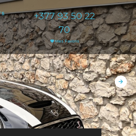
+377 93 50 22
TS
70
Mes Favoris