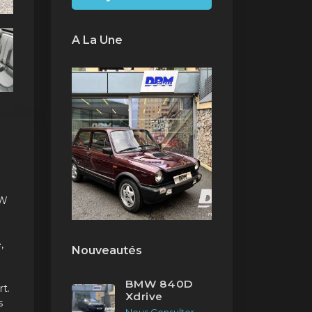
A La Une
CW
,
Nouveautés
BMW 840D
rt.
Xdrive
s