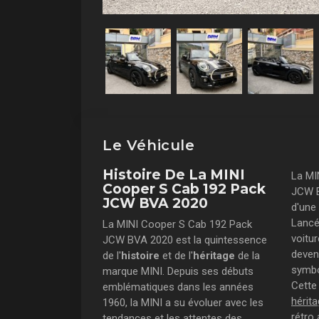
Le Véhicule
Histoire De La MINI
La MI
Cooper S Cab 192 Pack
JCW B
JCW BVA 2020
d'une
Lancé
La MINI Cooper S Cab 192 Pack
voitur
JCW BVA 2020 est la quintessence
deven
de l'
histoire
et de l'
héritage
de la
symbo
marque MINI. Depuis ses débuts
Cette
emblématiques dans les années
hérit
1960, la MINI a su évoluer avec les
rétro
tendances et les attentes des