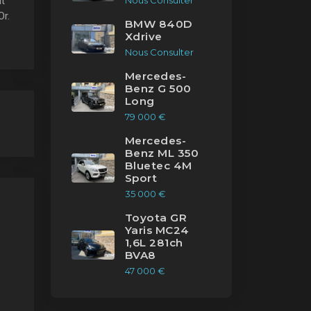
ut
Nous Consulter
Or.
BMW 840D
Xdrive
Nous Consulter
Mercedes-
Benz G 500
Long
79 000 €
Mercedes-
Benz ML 350
Bluetec 4M
Sport
35 000 €
Toyota GR
Yaris MC24
1,6L 281ch
BVA8
47 000 €