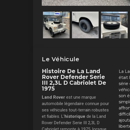
Le Véhicule
Histoire De La Land
La La
Rover Defender Serie
était
III 2,3L D Cabriolet De
série
1975
véhic
son é
Land Rover
est une marque
simpl
automobile légendaire connue pour
affron
ses véhicules tout-terrain robustes
diffic
et fiables. L'
historique
de la Land
ajout
Rover Defender Serie III 2,3L D
liber
Cabriolet remonte à 1975, lorsque