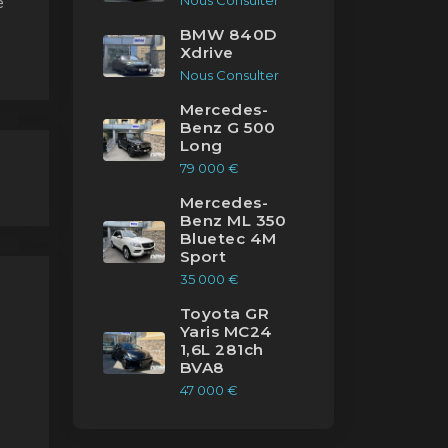
Nous Consulter
e
BMW 840D
Xdrive
Nous Consulter
Mercedes-
Benz G 500
Long
79 000 €
Mercedes-
Benz ML 350
Bluetec 4M
Sport
35 000 €
Toyota GR
Yaris MC24
1,6L 281ch
BVA8
47 000 €