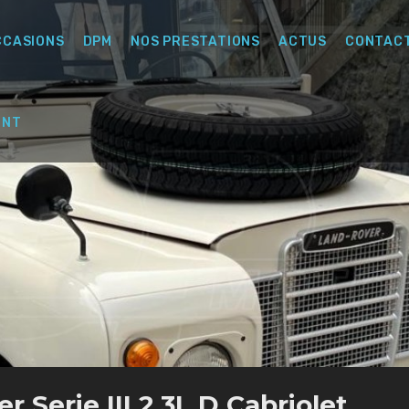
CCASIONS
DPM
NOS PRESTATIONS
ACTUS
CONTAC
ENT
 Serie III 2,3L D Cabriolet