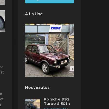
A La Une
er
est
Nouveautés
le
 et
Porsche 992
Turbo S 50th
s