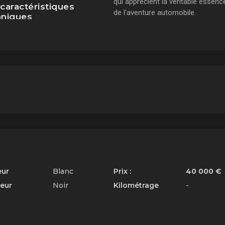
qui apprécient la véritable essenc
caractéristiques
de l'aventure automobile.
hniques
nd Rover Defender Serie III
 Cabriolet de 1975 était équipé
oteur diesel 2,3 litres, offrant
fois puissance et économie de
rant. Sa transmission intégrale
 suspension robuste en
ent un choix idéal pour les
uriers en quête de sensations
s et d'explorations hors des
rs battus.
eur
Blanc
Prix :
40 000 €
ieur
Noir
Kilométrage
-