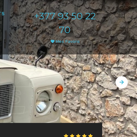
+377 93 50 22
TS
70
Mes Favoris