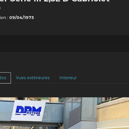
o
ion :
09/04/1975
tos
Vues extérieures
Interieur