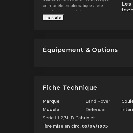
Les 
ce modèle emblématique a été
tec
lancé sur le marché.
La suite
Le La
L'origine de la Land
2,3L D
Rover Defender Serie III
d'un m
à la 
carbu
Équipement & Options
et sa
faisai
avent
forte
sentie
Fiche Technique
Marque
Land Rover
Coul
Modèle
Defender
Intér
Serie III 2,3L D Cabriolet
1ère mise en circ.
09/04/1975