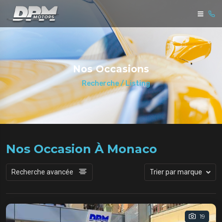
Nos Occasions
Recherche / Listing
Nos Occasion À Monaco
Recherche avancée
Trier par marque
19