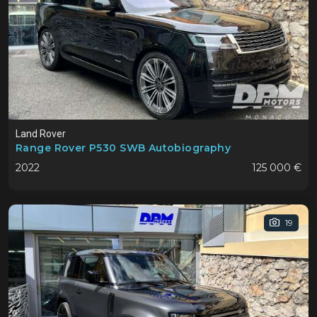
Land Rover
Range Rover P530 SWB Autobiography
2022
125 000 €
19