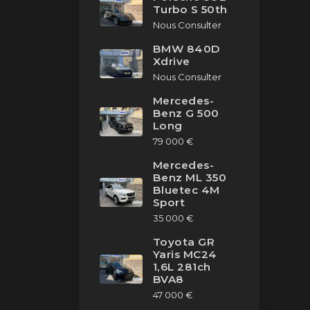
Turbo S 50th
Nous Consulter
BMW 840D
Xdrive
Nous Consulter
Mercedes-
Benz G 500
Long
79 000 €
Mercedes-
Benz ML 350
Bluetec 4M
Sport
35 000 €
Toyota GR
Yaris MC24
1,6L 281ch
BVA8
47 000 €