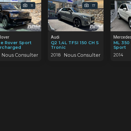
11
17
Rover
Audi
Mercede
e Rover Sport
Q2 1,4L TFSI 150 CH S
ML 350
rcharged
Tronic
Sport
Nous Consulter
2018
Nous Consulter
2014