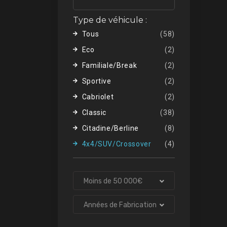
Type de véhicule :
Tous
(58)
Eco
(2)
Familiale/Break
(2)
Sportive
(2)
Cabriolet
(2)
Classic
(38)
Citadine/Berline
(8)
4x4/SUV/Crossover
(4)
Moins de 50 000€
Années de Fabrication