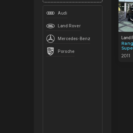
Audi
Land Rover
Land 
Mercedes-Benz
Rang
Supe
Porsche
2011