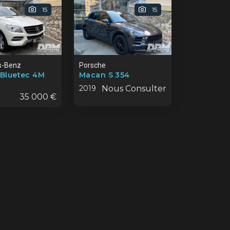
15
15
s-Benz
Porsche
 Bluetec 4M
Macan S 354
2019
Nous Consulter
35 000 €