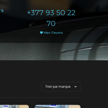
+377 93 50 22
TS
70
Mes Favoris
Trier par marque