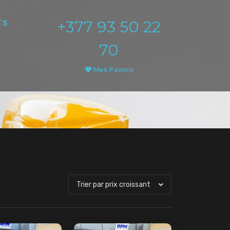
+377 93 50 22
TS
70
Mes Favoris
Trier par prix croissant