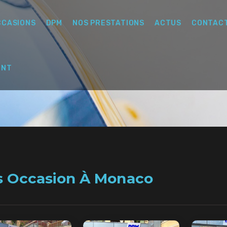
CCASIONS
DPM
NOS PRESTATIONS
ACTUS
CONTAC
ENT
s Occasion À Monaco