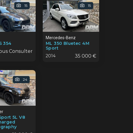
15
15
Mercedes-Benz
S 354
ML 350 Bluetec 4M
Sport
ous Consulter
2014
35 000 €
24
er
port 5L V8
harged
ography