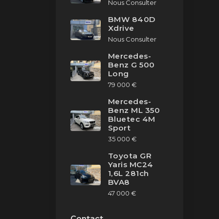
Nous Consulter
BMW 840D
Xdrive
Nous Consulter
Mercedes-
Benz G 500
Long
79 000 €
Mercedes-
Benz ML 350
Bluetec 4M
Sport
35 000 €
Toyota GR
Yaris MC24
1,6L 281ch
BVA8
47 000 €
Contact