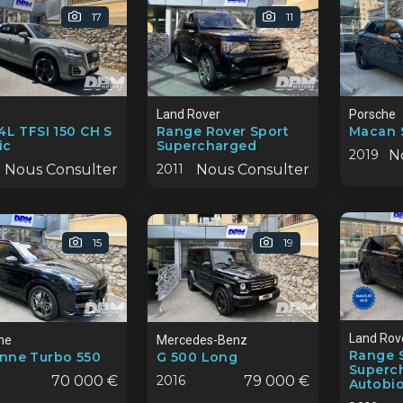
17
11
Land Rover
Porsche
,4L TFSI 150 CH S
Range Rover Sport
Macan 
ic
Supercharged
2019
N
Nous Consulter
2011
Nous Consulter
15
19
Land Rov
he
Mercedes-Benz
Range S
nne Turbo 550
G 500 Long
Superc
70 000 €
2016
79 000 €
Autobi