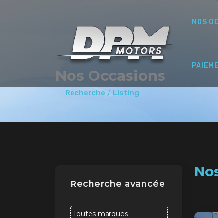
NOS O
PAIEM
Nos Occasions
Recherche / Listing
No
Recherche avancée
Toutes marques