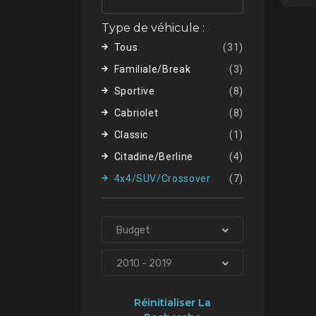
Type de véhicule :
Tous
(31)
Familiale/Break
(3)
Sportive
(8)
Cabriolet
(8)
Classic
(1)
Citadine/Berline
(4)
4x4/SUV/Crossover
(7)
Budget
2010 - 2019
Réinitialiser La