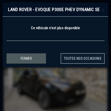
×
LAND ROVER - EVOQUE P300E PHEV DYNAMIC SE
+377 93 50 22 70
Ce véhicule n'est plus disponible
RETOUR
FERMER
TOUTES NOS OCCASIONS